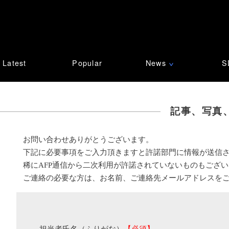
Latest
Popular
News
S
∨
記事、写真
お問い合わせありがとうございます。
下記に必要事項をご入力頂きますと許諾部門に情報が送信
稀にAFP通信から二次利用が許諾されていないものもござ
ご連絡の必要な方は、お名前、ご連絡先メールアドレスを