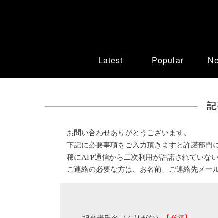
Latest
Popular
N
記
お問い合わせありがとうございます。
下記に必要事項をご入力頂きますと許諾部門
稀にAFP通信から二次利用が許諾されていな
ご連絡の必要な方は、お名前、ご連絡先メー