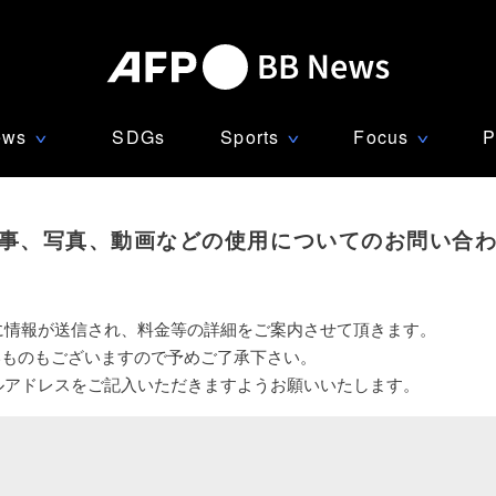
ews
SDGs
Sports
Focus
P
∨
∨
∨
事、写真、動画などの使用についてのお問い合
に情報が送信され、料金等の詳細をご案内させて頂きます。
いものもございますので予めご了承下さい。
ルアドレスをご記入いただきますようお願いいたします。