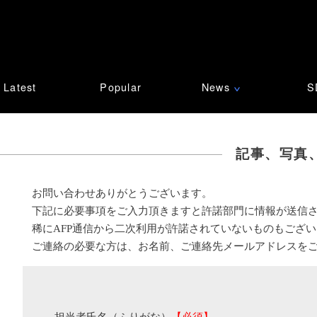
Latest
Popular
News
S
∨
記事、写真
お問い合わせありがとうございます。
下記に必要事項をご入力頂きますと許諾部門に情報が送信
稀にAFP通信から二次利用が許諾されていないものもござ
ご連絡の必要な方は、お名前、ご連絡先メールアドレスを