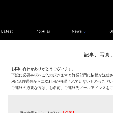
Latest
Popular
News
S
∨
記事、写真
お問い合わせありがとうございます。
下記に必要事項をご入力頂きますと許諾部門に情報が送信
稀にAFP通信から二次利用が許諾されていないものもござ
ご連絡の必要な方は、お名前、ご連絡先メールアドレスを