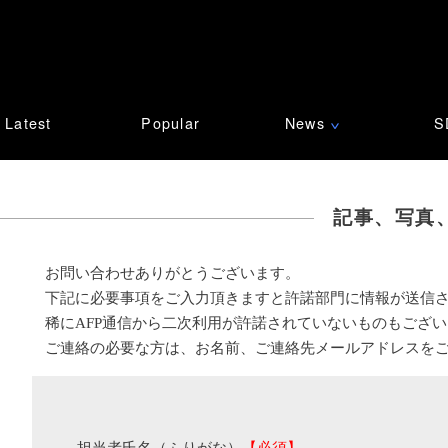
Latest
Popular
News
S
∨
記事、写真
お問い合わせありがとうございます。
下記に必要事項をご入力頂きますと許諾部門に情報が送信
稀にAFP通信から二次利用が許諾されていないものもござ
ご連絡の必要な方は、お名前、ご連絡先メールアドレスを