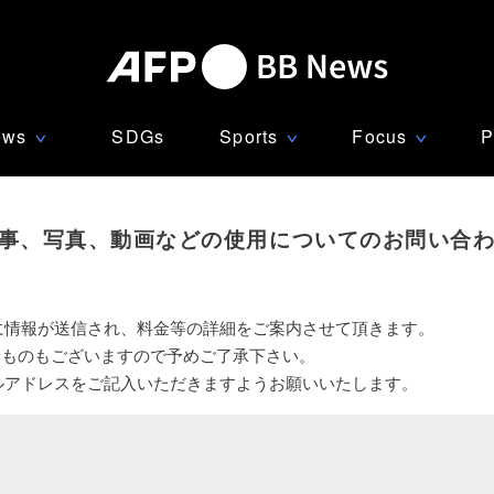
ews
SDGs
Sports
Focus
P
∨
∨
∨
事、写真、動画などの使用についてのお問い合
に情報が送信され、料金等の詳細をご案内させて頂きます。
いものもございますので予めご了承下さい。
ルアドレスをご記入いただきますようお願いいたします。