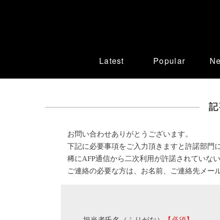
Latest
Popular
N
記
お問い合わせありがとうございます。
下記に必要事項をご入力頂きますと許諾部門
稀にAFP通信から二次利用が許諾されていな
ご連絡の必要な方は、お名前、ご連絡先メー