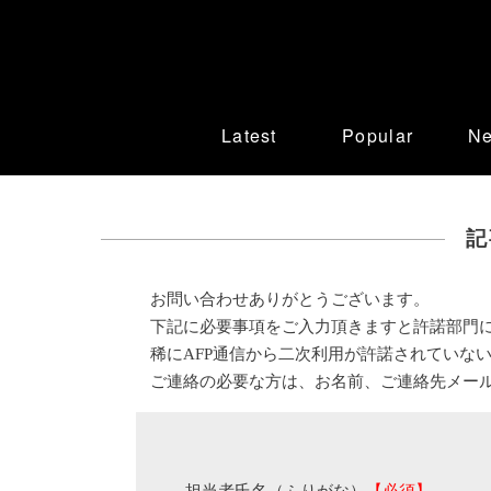
Latest
Popular
N
記
お問い合わせありがとうございます。
下記に必要事項をご入力頂きますと許諾部門
稀にAFP通信から二次利用が許諾されていな
ご連絡の必要な方は、お名前、ご連絡先メー