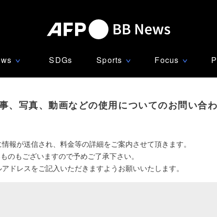
ews
SDGs
Sports
Focus
P
∨
∨
∨
事、写真、動画などの使用についてのお問い合
に情報が送信され、料金等の詳細をご案内させて頂きます。
いものもございますので予めご了承下さい。
ルアドレスをご記入いただきますようお願いいたします。