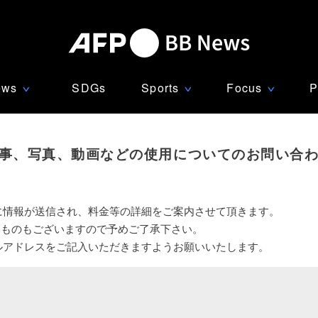
ews
SDGs
Sports
Focus
P
∨
∨
∨
事、写真、動画などの使用についてのお問い合
に情報が送信され、料金等の詳細をご案内させて頂きます。
いものもございますので予めご了承下さい。
ルアドレスをご記入いただきますようお願いいたします。