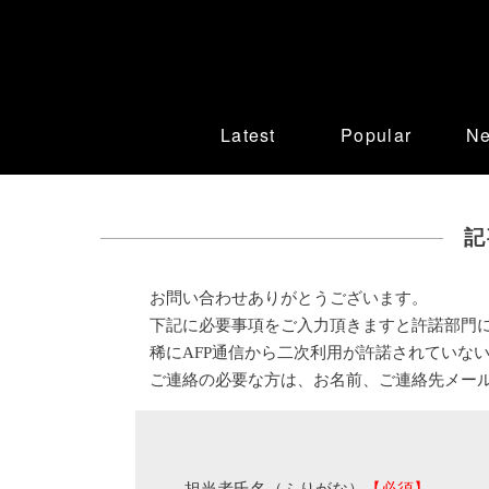
Latest
Popular
N
記
お問い合わせありがとうございます。
下記に必要事項をご入力頂きますと許諾部門
稀にAFP通信から二次利用が許諾されていな
ご連絡の必要な方は、お名前、ご連絡先メー