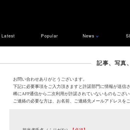
Latest
Popular
News
S
∨
記事、写真
お問い合わせありがとうございます。
下記に必要事項をご入力頂きますと許諾部門に情報が送信
稀にAFP通信から二次利用が許諾されていないものもござ
ご連絡の必要な方は、お名前、ご連絡先メールアドレスを