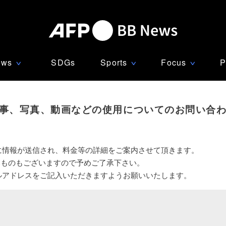
ews
SDGs
Sports
Focus
P
∨
∨
∨
事、写真、動画などの使用についてのお問い合
に情報が送信され、料金等の詳細をご案内させて頂きます。
いものもございますので予めご了承下さい。
ルアドレスをご記入いただきますようお願いいたします。