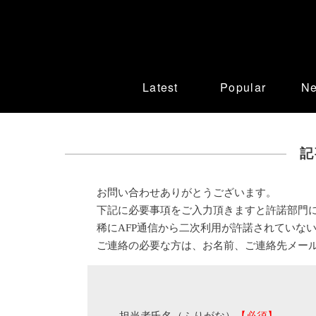
Latest
Popular
N
記
お問い合わせありがとうございます。
下記に必要事項をご入力頂きますと許諾部門
稀にAFP通信から二次利用が許諾されていな
ご連絡の必要な方は、お名前、ご連絡先メー