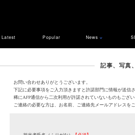
Latest
Popular
News
S
∨
記事、写真
お問い合わせありがとうございます。
下記に必要事項をご入力頂きますと許諾部門に情報が送信
稀にAFP通信から二次利用が許諾されていないものもござ
ご連絡の必要な方は、お名前、ご連絡先メールアドレスを