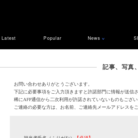
Latest
Popular
News
S
∨
記事、写真
お問い合わせありがとうございます。
下記に必要事項をご入力頂きますと許諾部門に情報が送信
稀にAFP通信から二次利用が許諾されていないものもござ
ご連絡の必要な方は、お名前、ご連絡先メールアドレスを