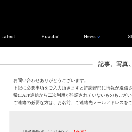
Latest
Popular
News
S
∨
記事、写真
お問い合わせありがとうございます。
下記に必要事項をご入力頂きますと許諾部門に情報が送信
稀にAFP通信から二次利用が許諾されていないものもござ
ご連絡の必要な方は、お名前、ご連絡先メールアドレスを