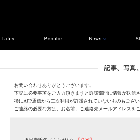
Latest
Popular
News
S
∨
記事、写真
お問い合わせありがとうございます。
下記に必要事項をご入力頂きますと許諾部門に情報が送信
稀にAFP通信から二次利用が許諾されていないものもござ
ご連絡の必要な方は、お名前、ご連絡先メールアドレスを