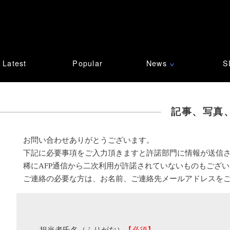
Latest
Popular
News
S
∨
記事、写真
お問い合わせありがとうございます。
下記に必要事項をご入力頂きますと許諾部門に情報が送信
稀にAFP通信から二次利用が許諾されていないものもござ
ご連絡の必要な方は、お名前、ご連絡先メールアドレスを