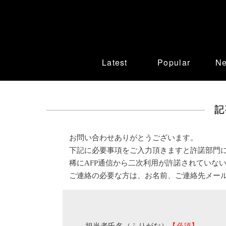
Latest
Popular
N
記
お問い合わせありがとうございます。
下記に必要事項をご入力頂きますと許諾部門
稀にAFP通信から二次利用が許諾されていな
ご連絡の必要な方は、お名前、ご連絡先メー