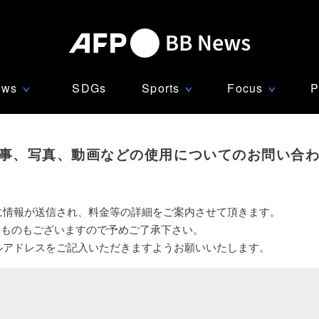
ews
SDGs
Sports
Focus
P
∨
∨
∨
事、写真、動画などの使用についてのお問い合
に情報が送信され、料金等の詳細をご案内させて頂きます。
いものもございますので予めご了承下さい。
ルアドレスをご記入いただきますようお願いいたします。