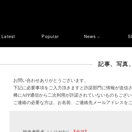
Latest
Popular
News
S
∨
記事、写真
お問い合わせありがとうございます。
下記に必要事項をご入力頂きますと許諾部門に情報が送信
稀にAFP通信から二次利用が許諾されていないものもござ
ご連絡の必要な方は、お名前、ご連絡先メールアドレスを