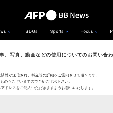
ews
SDGs
Sports
Focus
P
∨
∨
∨
事、写真、動画などの使用についてのお問い合
に情報が送信され、料金等の詳細をご案内させて頂きます。
いものもございますので予めご了承下さい。
ルアドレスをご記入いただきますようお願いいたします。