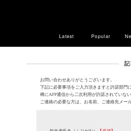
Latest
Popular
N
記
お問い合わせありがとうございます。
下記に必要事項をご入力頂きますと許諾部門
稀にAFP通信から二次利用が許諾されていな
ご連絡の必要な方は、お名前、ご連絡先メー