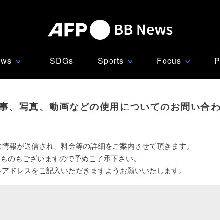
ews
SDGs
Sports
Focus
P
∨
∨
∨
事、写真、動画などの使用についてのお問い合
に情報が送信され、料金等の詳細をご案内させて頂きます。
いものもございますので予めご了承下さい。
ルアドレスをご記入いただきますようお願いいたします。