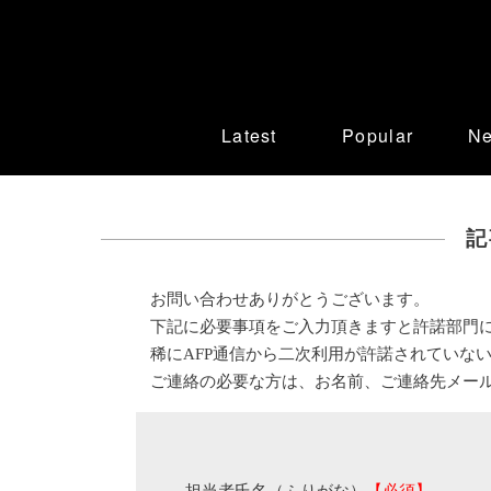
Latest
Popular
N
記
お問い合わせありがとうございます。
下記に必要事項をご入力頂きますと許諾部門
稀にAFP通信から二次利用が許諾されていな
ご連絡の必要な方は、お名前、ご連絡先メー