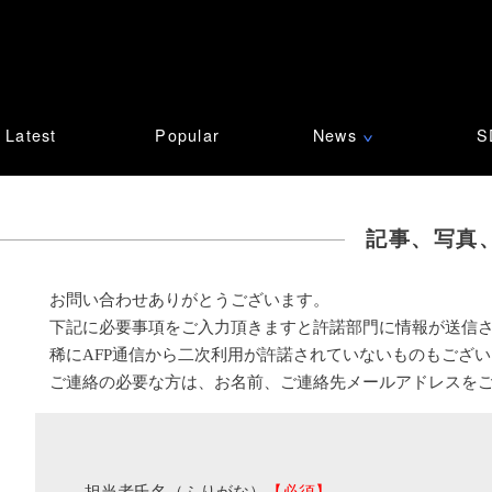
Latest
Popular
News
S
∨
記事、写真
お問い合わせありがとうございます。
下記に必要事項をご入力頂きますと許諾部門に情報が送信
稀にAFP通信から二次利用が許諾されていないものもござ
ご連絡の必要な方は、お名前、ご連絡先メールアドレスを