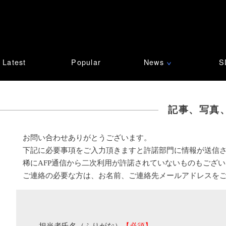
Latest
Popular
News
S
∨
記事、写真
お問い合わせありがとうございます。
下記に必要事項をご入力頂きますと許諾部門に情報が送信
稀にAFP通信から二次利用が許諾されていないものもござ
ご連絡の必要な方は、お名前、ご連絡先メールアドレスを