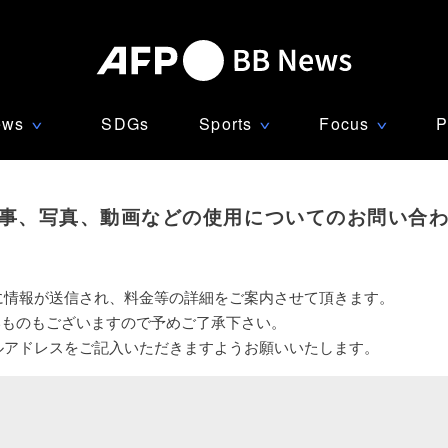
ews
SDGs
Sports
Focus
P
∨
∨
∨
事、写真、動画などの使用についてのお問い合
に情報が送信され、料金等の詳細をご案内させて頂きます。
いものもございますので予めご了承下さい。
ルアドレスをご記入いただきますようお願いいたします。