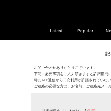
Latest
Popular
N
記
お問い合わせありがとうございます。
下記に必要事項をご入力頂きますと許諾部門
稀にAFP通信から二次利用が許諾されていな
ご連絡の必要な方は、お名前、ご連絡先メー