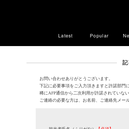
Latest
Popular
N
記
お問い合わせありがとうございます。
下記に必要事項をご入力頂きますと許諾部門
稀にAFP通信から二次利用が許諾されていな
ご連絡の必要な方は、お名前、ご連絡先メー