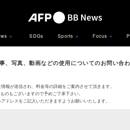
ews
SDGs
Sports
Focus
P
∨
∨
∨
事、写真、動画などの使用についてのお問い合
に情報が送信され、料金等の詳細をご案内させて頂きます。
いものもございますので予めご了承下さい。
ルアドレスをご記入いただきますようお願いいたします。