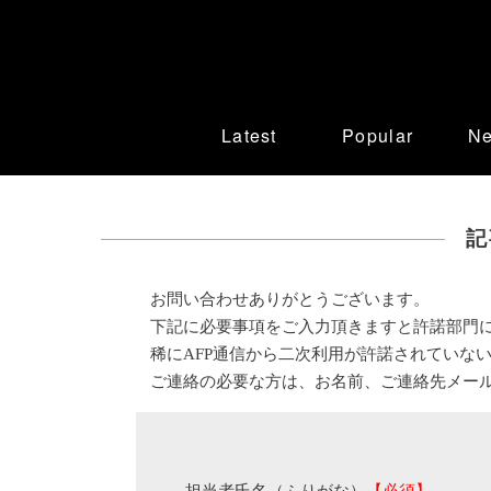
Latest
Popular
N
記
お問い合わせありがとうございます。
下記に必要事項をご入力頂きますと許諾部門
稀にAFP通信から二次利用が許諾されていな
ご連絡の必要な方は、お名前、ご連絡先メー