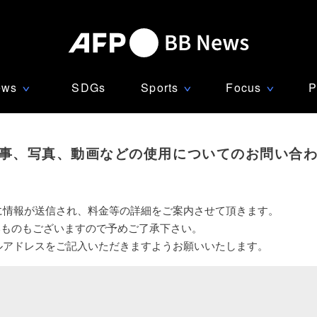
ews
SDGs
Sports
Focus
P
∨
∨
∨
事、写真、動画などの使用についてのお問い合
に情報が送信され、料金等の詳細をご案内させて頂きます。
いものもございますので予めご了承下さい。
ルアドレスをご記入いただきますようお願いいたします。