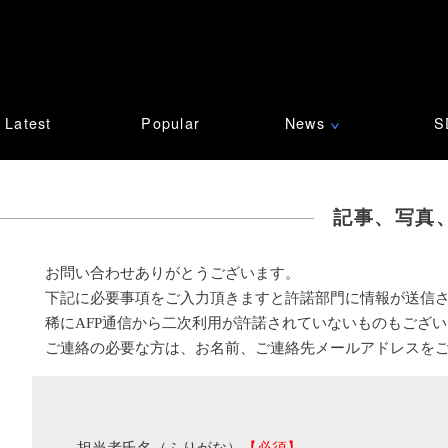
Latest
Popular
News
S
∨
記事、写真
お問い合わせありがとうございます。
下記に必要事項をご入力頂きますと許諾部門に情報が送信
稀にAFP通信から二次利用が許諾されていないものもござ
ご連絡の必要な方は、お名前、ご連絡先メールアドレスを