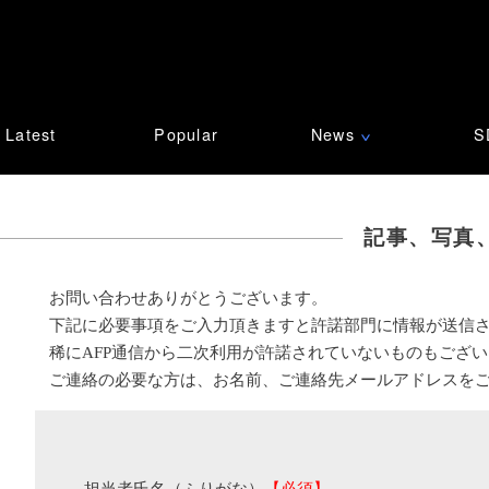
Latest
Popular
News
S
∨
記事、写真
お問い合わせありがとうございます。
下記に必要事項をご入力頂きますと許諾部門に情報が送信
稀にAFP通信から二次利用が許諾されていないものもござ
ご連絡の必要な方は、お名前、ご連絡先メールアドレスを