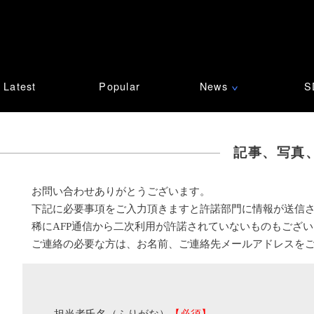
Latest
Popular
News
S
∨
記事、写真
お問い合わせありがとうございます。
下記に必要事項をご入力頂きますと許諾部門に情報が送信
稀にAFP通信から二次利用が許諾されていないものもござ
ご連絡の必要な方は、お名前、ご連絡先メールアドレスを