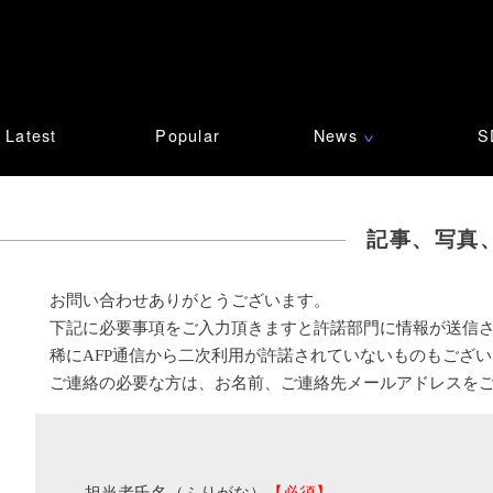
Latest
Popular
News
S
∨
記事、写真
お問い合わせありがとうございます。
下記に必要事項をご入力頂きますと許諾部門に情報が送信
稀にAFP通信から二次利用が許諾されていないものもござ
ご連絡の必要な方は、お名前、ご連絡先メールアドレスを