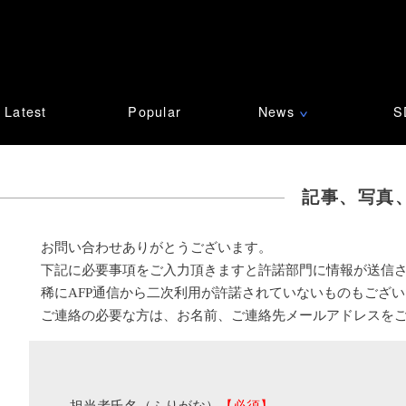
Latest
Popular
News
S
∨
記事、写真
お問い合わせありがとうございます。
下記に必要事項をご入力頂きますと許諾部門に情報が送信
稀にAFP通信から二次利用が許諾されていないものもござ
ご連絡の必要な方は、お名前、ご連絡先メールアドレスを