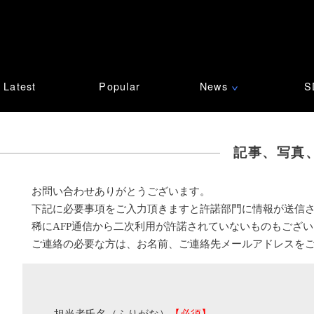
Latest
Popular
News
S
∨
記事、写真
お問い合わせありがとうございます。
下記に必要事項をご入力頂きますと許諾部門に情報が送信
稀にAFP通信から二次利用が許諾されていないものもござ
ご連絡の必要な方は、お名前、ご連絡先メールアドレスを