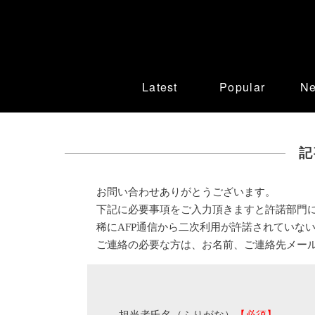
Latest
Popular
N
記
お問い合わせありがとうございます。
下記に必要事項をご入力頂きますと許諾部門
稀にAFP通信から二次利用が許諾されていな
ご連絡の必要な方は、お名前、ご連絡先メー