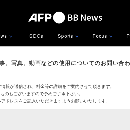
ews
SDGs
Sports
Focus
P
∨
∨
∨
事、写真、動画などの使用についてのお問い合
に情報が送信され、料金等の詳細をご案内させて頂きます。
いものもございますので予めご了承下さい。
ルアドレスをご記入いただきますようお願いいたします。