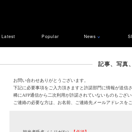
Latest
Popular
News
S
∨
記事、写真
お問い合わせありがとうございます。
下記に必要事項をご入力頂きますと許諾部門に情報が送信
稀にAFP通信から二次利用が許諾されていないものもござ
ご連絡の必要な方は、お名前、ご連絡先メールアドレスを