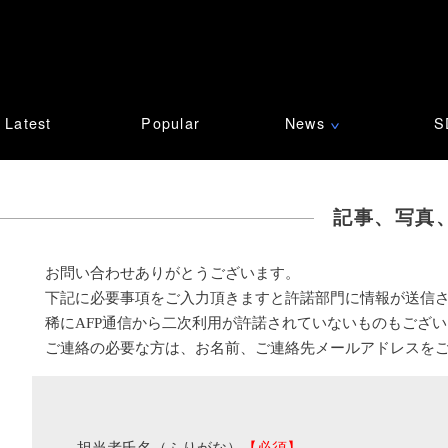
Latest
Popular
News
S
∨
記事、写真
お問い合わせありがとうございます。
下記に必要事項をご入力頂きますと許諾部門に情報が送信
稀にAFP通信から二次利用が許諾されていないものもござ
ご連絡の必要な方は、お名前、ご連絡先メールアドレスを