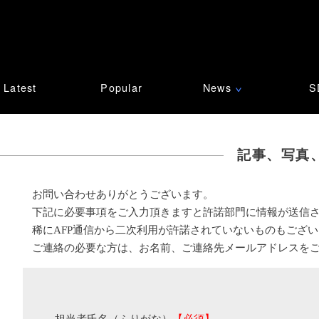
Latest
Popular
News
S
∨
記事、写真
お問い合わせありがとうございます。
下記に必要事項をご入力頂きますと許諾部門に情報が送信
稀にAFP通信から二次利用が許諾されていないものもござ
ご連絡の必要な方は、お名前、ご連絡先メールアドレスを