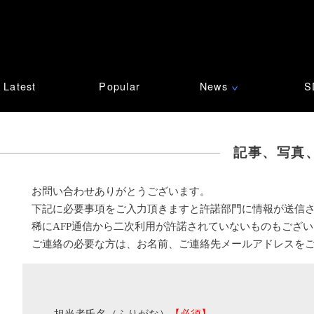
Latest
Popular
News
S
∨
記事、写真
お問い合わせありがとうございます。
下記に必要事項をご入力頂きますと許諾部門に情報が送信
稀にAFP通信から二次利用が許諾されていないものもござ
ご連絡の必要な方は、お名前、ご連絡先メールアドレスを