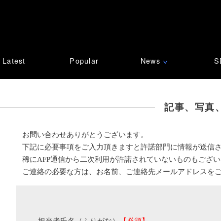
Latest
Popular
News
S
∨
記事、写真
お問い合わせありがとうございます。
下記に必要事項をご入力頂きますと許諾部門に情報が送信
稀にAFP通信から二次利用が許諾されていないものもござ
ご連絡の必要な方は、お名前、ご連絡先メールアドレスを