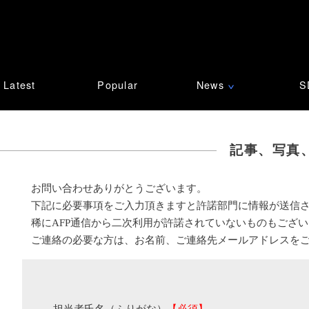
Latest
Popular
News
S
∨
記事、写真
お問い合わせありがとうございます。
下記に必要事項をご入力頂きますと許諾部門に情報が送信
稀にAFP通信から二次利用が許諾されていないものもござ
ご連絡の必要な方は、お名前、ご連絡先メールアドレスを