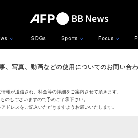
ews
SDGs
Sports
Focus
P
∨
∨
∨
事、写真、動画などの使用についてのお問い合
に情報が送信され、料金等の詳細をご案内させて頂きます。
いものもございますので予めご了承下さい。
ルアドレスをご記入いただきますようお願いいたします。