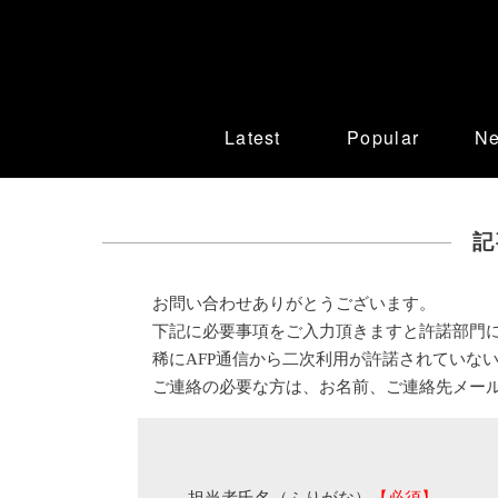
Latest
Popular
N
記
お問い合わせありがとうございます。
下記に必要事項をご入力頂きますと許諾部門
稀にAFP通信から二次利用が許諾されていな
ご連絡の必要な方は、お名前、ご連絡先メー