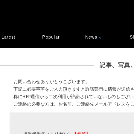
Latest
Popular
News
S
∨
記事、写真
お問い合わせありがとうございます。
下記に必要事項をご入力頂きますと許諾部門に情報が送信
稀にAFP通信から二次利用が許諾されていないものもござ
ご連絡の必要な方は、お名前、ご連絡先メールアドレスを