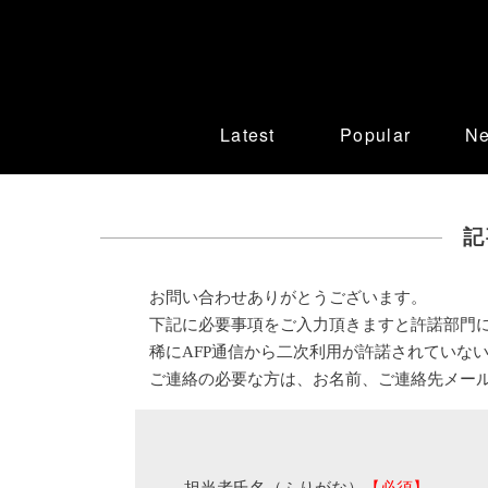
Latest
Popular
N
記
お問い合わせありがとうございます。
下記に必要事項をご入力頂きますと許諾部門
稀にAFP通信から二次利用が許諾されていな
ご連絡の必要な方は、お名前、ご連絡先メー