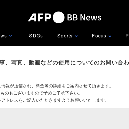
ews
SDGs
Sports
Focus
P
∨
∨
∨
事、写真、動画などの使用についてのお問い合
に情報が送信され、料金等の詳細をご案内させて頂きます。
いものもございますので予めご了承下さい。
ルアドレスをご記入いただきますようお願いいたします。