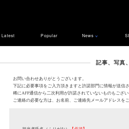
Latest
Popular
News
S
∨
記事、写真
お問い合わせありがとうございます。
下記に必要事項をご入力頂きますと許諾部門に情報が送信
稀にAFP通信から二次利用が許諾されていないものもござ
ご連絡の必要な方は、お名前、ご連絡先メールアドレスを