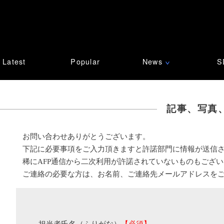
Latest
Popular
News
S
∨
記事、写真
お問い合わせありがとうございます。
下記に必要事項をご入力頂きますと許諾部門に情報が送信
稀にAFP通信から二次利用が許諾されていないものもござ
ご連絡の必要な方は、お名前、ご連絡先メールアドレスを