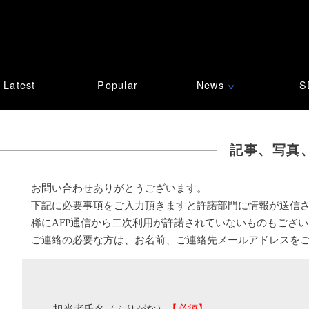
Latest
Popular
News
S
∨
記事、写真
お問い合わせありがとうございます。
下記に必要事項をご入力頂きますと許諾部門に情報が送信
稀にAFP通信から二次利用が許諾されていないものもござ
ご連絡の必要な方は、お名前、ご連絡先メールアドレスを