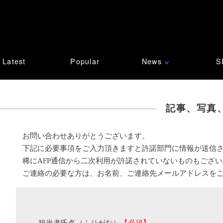
Latest
Popular
News
S
∨
記事、写真
お問い合わせありがとうございます。
下記に必要事項をご入力頂きますと許諾部門に情報が送信
稀にAFP通信から二次利用が許諾されていないものもござ
ご連絡の必要な方は、お名前、ご連絡先メールアドレスを