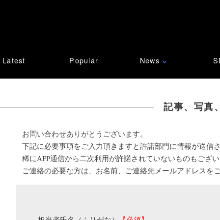
Latest
Popular
News
S
∨
記事、写真
お問い合わせありがとうございます。
下記に必要事項をご入力頂きますと許諾部門に情報が送信
稀にAFP通信から二次利用が許諾されていないものもござ
ご連絡の必要な方は、お名前、ご連絡先メールアドレスを