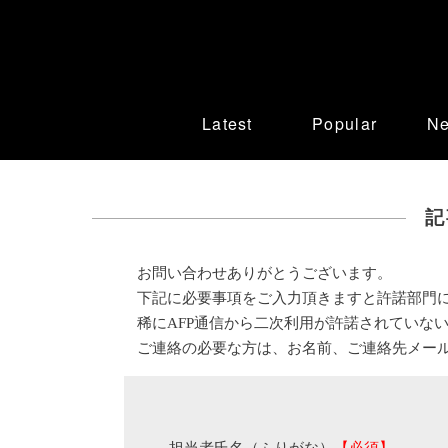
Latest
Popular
N
記
お問い合わせありがとうございます。
下記に必要事項をご入力頂きますと許諾部門
稀にAFP通信から二次利用が許諾されていな
ご連絡の必要な方は、お名前、ご連絡先メー