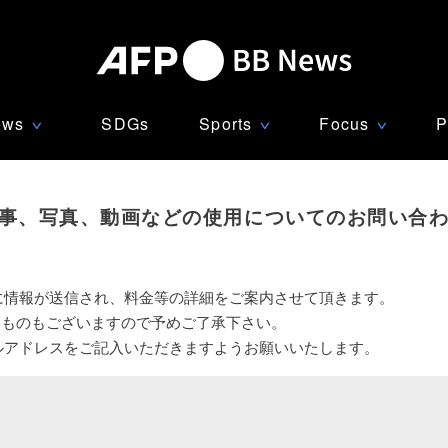
ews
SDGs
Sports
Focus
P
∨
∨
∨
事、写真、動画などの使用についてのお問い合
に情報が送信され、料金等の詳細をご案内させて頂きます。
いものもございますので予めご了承下さい。
ルアドレスをご記入いただきますようお願いいたします。