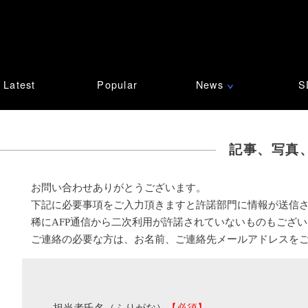
Latest
Popular
News
S
∨
記事、写真
お問い合わせありがとうございます。
下記に必要事項をご入力頂きますと許諾部門に情報が送信
稀にAFP通信から二次利用が許諾されていないものもござ
ご連絡の必要な方は、お名前、ご連絡先メールアドレスを