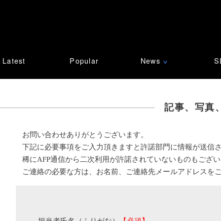
Latest
Popular
News
S
∨
記事、写真
お問い合わせありがとうございます。
下記に必要事項をご入力頂きますと許諾部門に情報が送信
稀にAFP通信から二次利用が許諾されていないものもござ
ご連絡の必要な方は、お名前、ご連絡先メールアドレスを