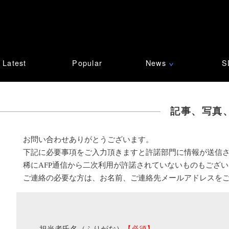
Latest
Popular
News
S
∨
記事、写真
お問い合わせありがとうございます。
下記に必要事項をご入力頂きますと許諾部門に情報が送信
稀にAFP通信から二次利用が許諾されていないものもござ
ご連絡の必要な方は、お名前、ご連絡先メールアドレスを