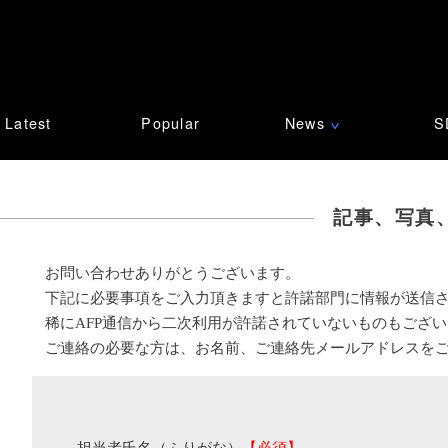
Latest
Popular
News
S
∨
記事、写真
お問い合わせありがとうございます。
下記に必要事項をご入力頂きますと許諾部門に情報が送信
稀にAFP通信から二次利用が許諾されていないものもござ
ご連絡の必要な方は、お名前、ご連絡先メールアドレスを